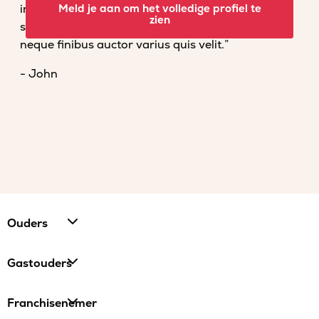
imperdiet convallis. Fusce venenatis nisl nec dolor
Meld je aan om het volledige profiel te
zien
scelerisque tempor. Vestibulum et magna vel
neque finibus auctor varius quis velit.”
- John
Ouders
Gastouders
Franchisenemer