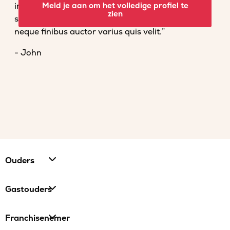
imperdiet convallis. Fusce venenatis nisl nec dolor
Meld je aan om het volledige profiel te
zien
scelerisque tempor. Vestibulum et magna vel
neque finibus auctor varius quis velit.”
- John
Ouders
Gastouders
Franchisenemer