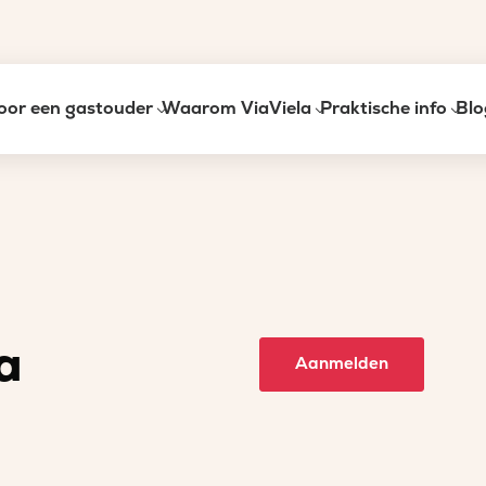
oor een gastouder
Waarom ViaViela
Praktische info
Blo
a
Aanmelden