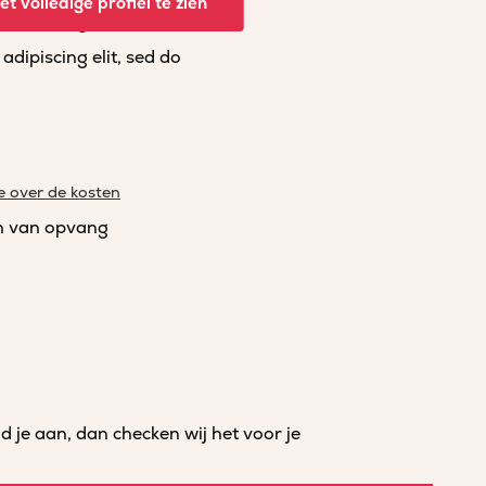
t volledige profiel te zien
dipiscing elit, sed do
dipiscing elit, sed do
e over de kosten
n van opvang
je aan, dan checken wij het voor je