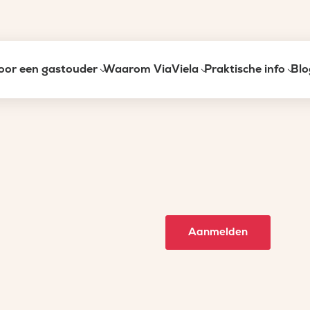
oor een gastouder
Waarom ViaViela
Praktische info
Blo
e
Aanmelden