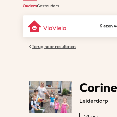
Ouders
Gastouders
Kiezen v
Terug naar resultaten
Corin
Leiderdorp
54 jaar