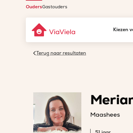
Ouders
Gastouders
Kiezen v
Terug naar resultaten
Meria
Maashees
51 jaar