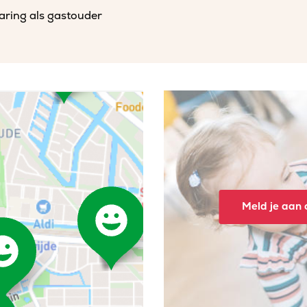
varing als gastouder
Meld je aan o