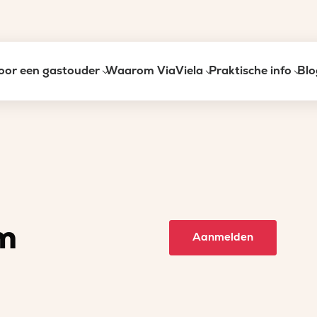
oor een gastouder
Waarom ViaViela
Praktische info
Blo
m
Aanmelden