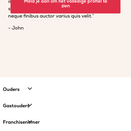
imperdiet convallis. Fusce venenatis nisl nec dolor
Meld je aan om het volledige profiel te
zien
scelerisque tempor. Vestibulum et magna vel
neque finibus auctor varius quis velit.”
- John
Ouders
Gastouders
Franchisenemer