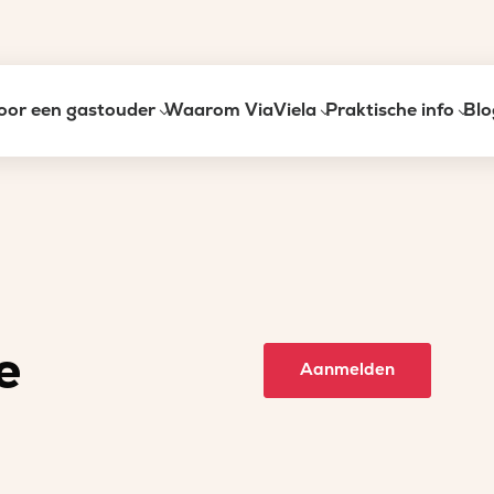
oor een gastouder
Waarom ViaViela
Praktische info
Blo
e
Aanmelden