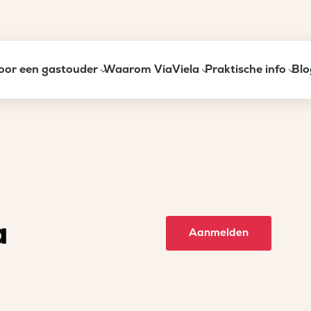
oor een gastouder
Waarom ViaViela
Praktische info
Blo
a
Aanmelden