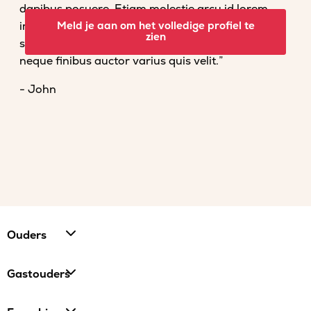
dapibus posuere. Etiam molestie arcu id lorem
imperdiet convallis. Fusce venenatis nisl nec dolor
Meld je aan om het volledige profiel te
zien
scelerisque tempor. Vestibulum et magna vel
neque finibus auctor varius quis velit.”
- John
Ouders
Gastouders