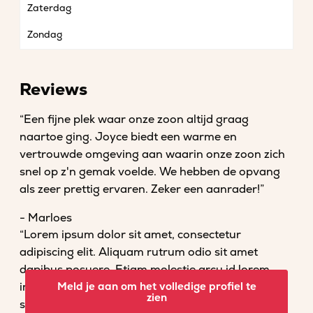
Zaterdag
Zondag
Reviews
“Een fijne plek waar onze zoon altijd graag
naartoe ging. Joyce biedt een warme en
vertrouwde omgeving aan waarin onze zoon zich
snel op z'n gemak voelde. We hebben de opvang
als zeer prettig ervaren. Zeker een aanrader!”
- Marloes
“Lorem ipsum dolor sit amet, consectetur
adipiscing elit. Aliquam rutrum odio sit amet
dapibus posuere. Etiam molestie arcu id lorem
imperdiet convallis. Fusce venenatis nisl nec dolor
Meld je aan om het volledige profiel te
zien
scelerisque tempor. Vestibulum et magna vel