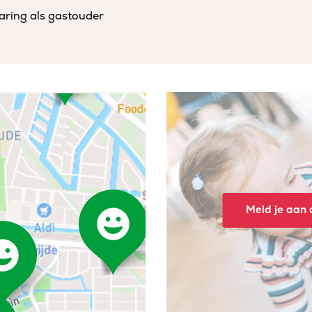
varing als gastouder
Meld je aan o