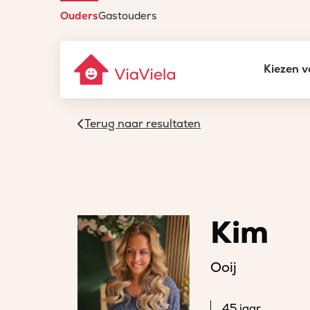
Ouders
Gastouders
Kiezen v
Terug naar resultaten
Kim
Ooij
45 jaar