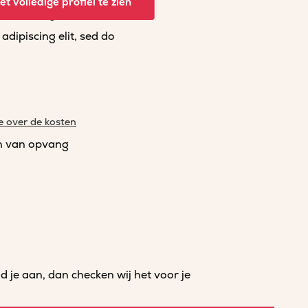
t volledige profiel te zien
dipiscing elit, sed do
dipiscing elit, sed do
e over de kosten
n van opvang
je aan, dan checken wij het voor je