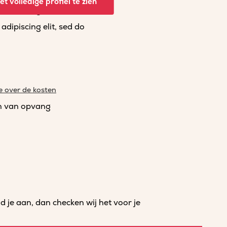
t volledige profiel te zien
dipiscing elit, sed do
dipiscing elit, sed do
e over de kosten
n van opvang
je aan, dan checken wij het voor je