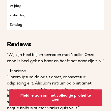
Vrijdag
Zaterdag
Zondag
Reviews
“Wij zijn heel blij en tevreden met Noelle. Onze
zoon is heel gek op haar en heeft het naar zijn zin. ”
- Mariana
“Lorem ipsum dolor sit amet, consectetur
adipiscing elit. Aliquam rutrum odio sit amet
dapibus posuere. Etiam molestie arcu id lorem
imperdiet convallis. Fusce venenatis nisl nec dolor
Meld je aan om het volledige profiel te
zien
scelerisque tempor. Vestibulum et magna vel
neque finibus auctor varius quis velit.”