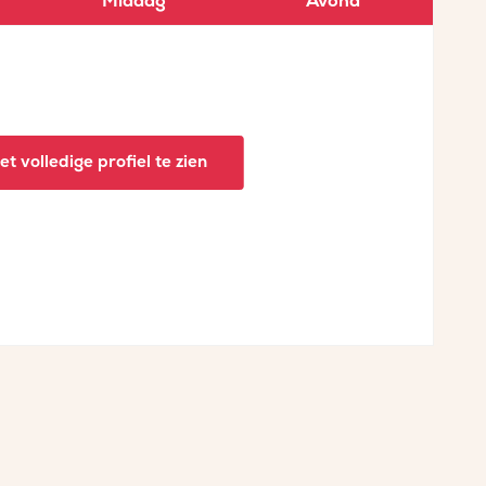
Middag
Avond
t volledige profiel te zien