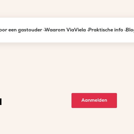
oor een gastouder
Waarom ViaViela
Praktische info
Blo
a
Aanmelden