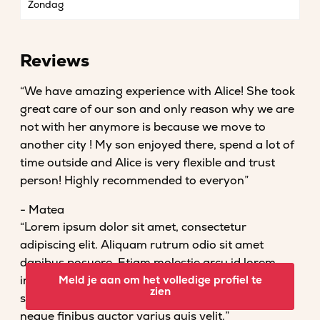
Zondag
Reviews
“We have amazing experience with Alice! She took
great care of our son and only reason why we are
not with her anymore is because we move to
another city ! My son enjoyed there, spend a lot of
time outside and Alice is very flexible and trust
person! Highly recommended to everyon”
- Matea
“Lorem ipsum dolor sit amet, consectetur
adipiscing elit. Aliquam rutrum odio sit amet
dapibus posuere. Etiam molestie arcu id lorem
imperdiet convallis. Fusce venenatis nisl nec dolor
Meld je aan om het volledige profiel te
zien
scelerisque tempor. Vestibulum et magna vel
neque finibus auctor varius quis velit.”