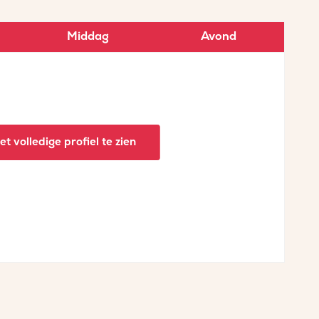
Middag
Avond
t volledige profiel te zien