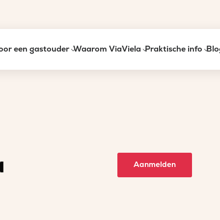
oor een gastouder
Waarom ViaViela
Praktische info
Blo
a
Aanmelden