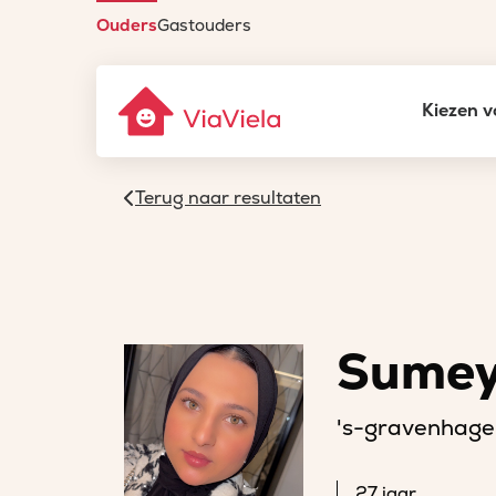
Ouders
Gastouders
Kiezen v
Terug naar resultaten
Sumey
's-gravenhage
27 jaar