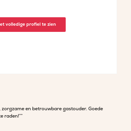
t volledige profiel te zien
ke, zorgzame en betrouwbare gastouder. Goede
te raden!””