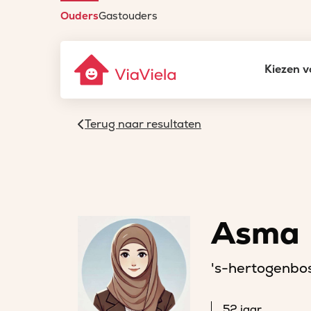
Ouders
Gastouders
Kiezen v
Terug naar resultaten
Asma
's-hertogenbo
52 jaar