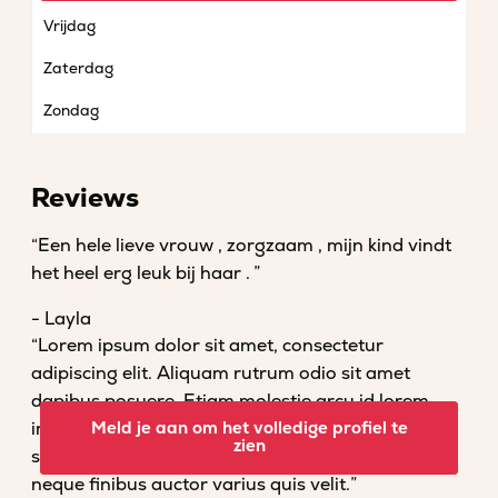
Vrijdag
Zaterdag
Zondag
Reviews
“Een hele lieve vrouw , zorgzaam , mijn kind vindt
het heel erg leuk bij haar . ”
- Layla
“Lorem ipsum dolor sit amet, consectetur
adipiscing elit. Aliquam rutrum odio sit amet
dapibus posuere. Etiam molestie arcu id lorem
imperdiet convallis. Fusce venenatis nisl nec dolor
Meld je aan om het volledige profiel te
zien
scelerisque tempor. Vestibulum et magna vel
neque finibus auctor varius quis velit.”