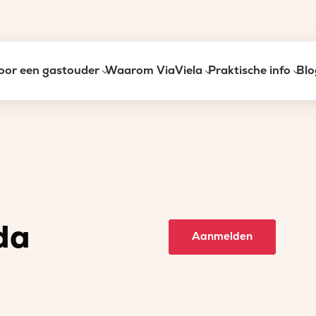
oor een gastouder
Waarom ViaViela
Praktische info
Blo
da
Aanmelden