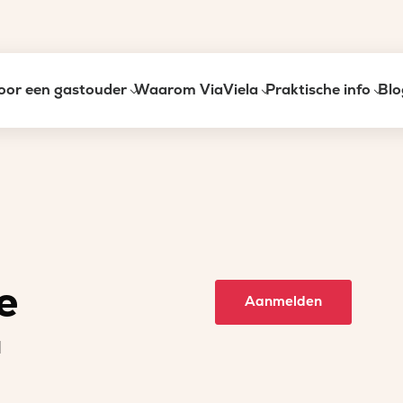
oor een gastouder
Waarom ViaViela
Praktische info
Blo
e
Aanmelden
l