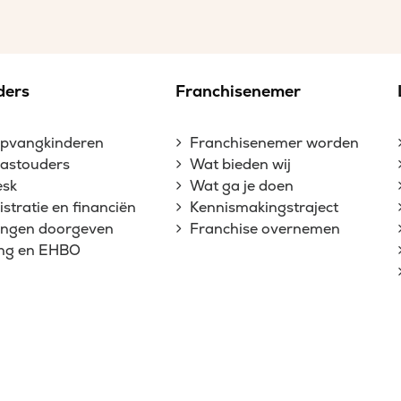
ders
Franchisenemer
opvangkinderen
Franchisenemer worden
gastouders
Wat bieden wij
esk
Wat ga je doen
stratie en financiën
Kennismakingstraject
gingen doorgeven
Franchise overnemen
ing en EHBO