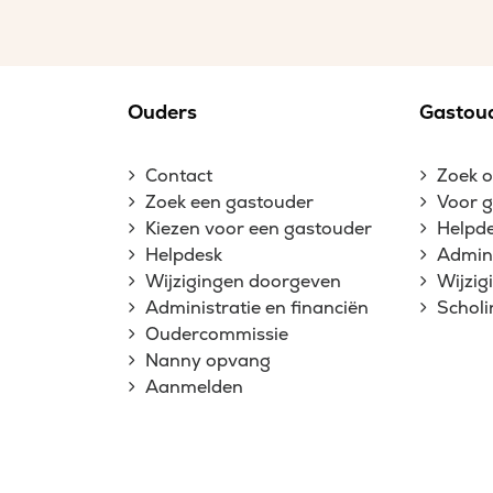
Ouders
Gastou
Contact
Zoek 
Zoek een gastouder
Voor 
Kiezen voor een gastouder
Helpd
Helpdesk
Admini
Wijzigingen doorgeven
Wijzi
Administratie en financiën
Schol
Oudercommissie
Nanny opvang
Aanmelden