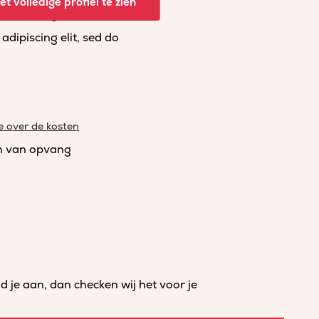
t volledige profiel te zien
dipiscing elit, sed do
dipiscing elit, sed do
e over de kosten
n van opvang
je aan, dan checken wij het voor je