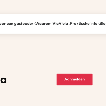
oor een gastouder
Waarom ViaViela
Praktische info
Blo
ia
Aanmelden