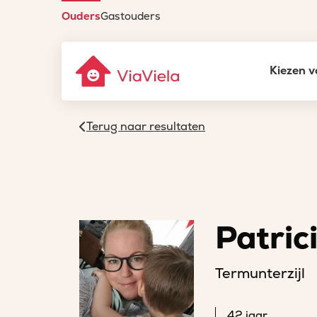
Ouders
Gastouders
Kiezen v
Terug naar resultaten
Patric
Termunterzijl
42 jaar