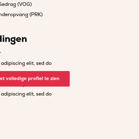
 Gedrag (VOG)
kinderopvang (PRK)
dingen
r
dipiscing elit, sed do
dipiscing elit, sed do
t volledige profiel te zien
dipiscing elit, sed do
dipiscing elit, sed do