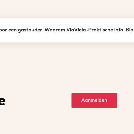
oor een gastouder
Waarom ViaViela
Praktische info
Blo
e
Aanmelden