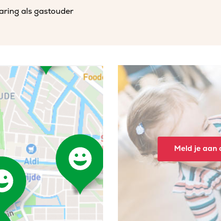
varing als gastouder
Meld je aan o