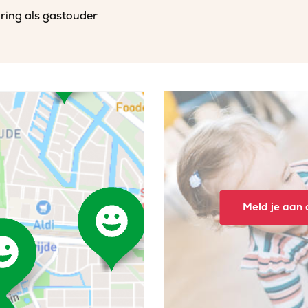
aring als gastouder
Meld je aan o