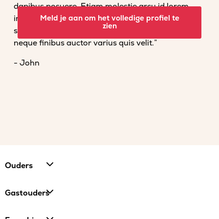
dapibus posuere. Etiam molestie arcu id lorem
imperdiet convallis. Fusce venenatis nisl nec dolor
Meld je aan om het volledige profiel te
zien
scelerisque tempor. Vestibulum et magna vel
neque finibus auctor varius quis velit.”
- John
Ouders
Gastouders