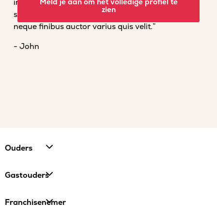
imperdiet convallis. Fusce venenatis nisl nec dolor
Meld je aan om het volledige profiel te
zien
scelerisque tempor. Vestibulum et magna vel
neque finibus auctor varius quis velit.”
- John
Ouders
Gastouders
Franchisenemer