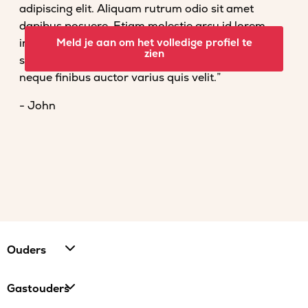
adipiscing elit. Aliquam rutrum odio sit amet
dapibus posuere. Etiam molestie arcu id lorem
imperdiet convallis. Fusce venenatis nisl nec dolor
Meld je aan om het volledige profiel te
zien
scelerisque tempor. Vestibulum et magna vel
neque finibus auctor varius quis velit.”
- John
Ouders
Gastouders