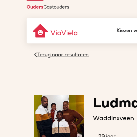
Ouders
Gastouders
Kiezen v
Terug naar resultaten
Ludma
Waddinxveen
39 jaar