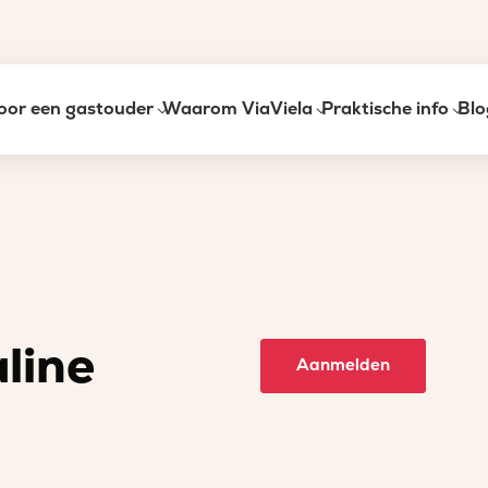
oor een gastouder
Waarom ViaViela
Praktische info
Blo
line
Aanmelden