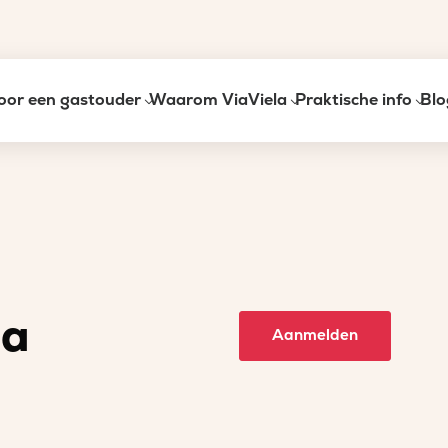
oor een gastouder
Waarom ViaViela
Praktische info
Blo
ia
Aanmelden