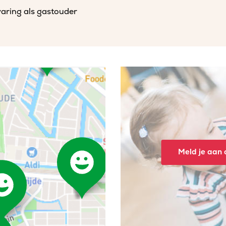
varing als gastouder
Meld je aan o