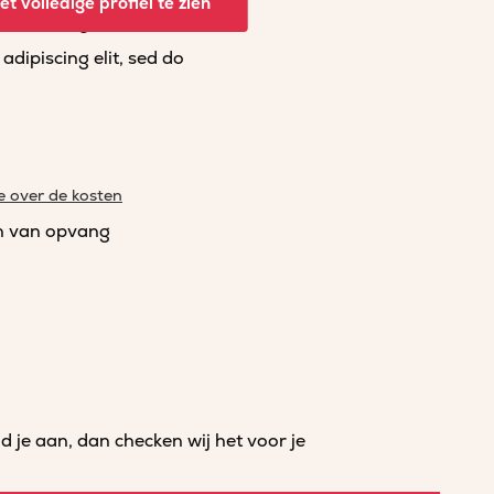
t volledige profiel te zien
dipiscing elit, sed do
dipiscing elit, sed do
e over de kosten
n van opvang
je aan, dan checken wij het voor je