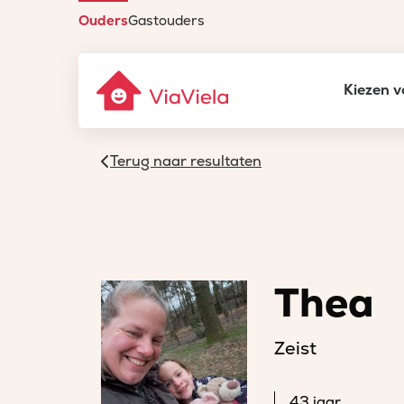
Ouders
Gastouders
Kiezen v
Terug naar resultaten
Thea
Zeist
43 jaar