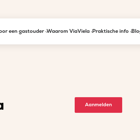
oor een gastouder
Waarom ViaViela
Praktische info
Blo
a
Aanmelden