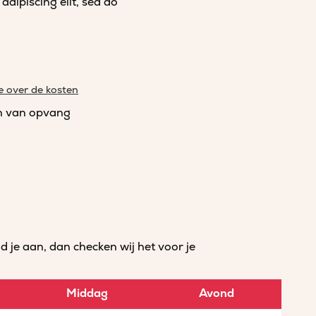
dipiscing elit, sed do
e over de kosten
n van opvang
je aan, dan checken wij het voor je
Middag
Avond