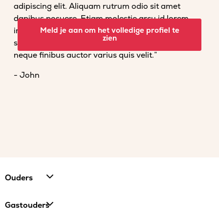
adipiscing elit. Aliquam rutrum odio sit amet
dapibus posuere. Etiam molestie arcu id lorem
imperdiet convallis. Fusce venenatis nisl nec dolor
Meld je aan om het volledige profiel te
zien
scelerisque tempor. Vestibulum et magna vel
neque finibus auctor varius quis velit.”
- John
Ouders
Gastouders