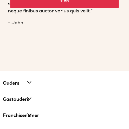
zien
scelerisque tempor. Vestibulum et magna vel
neque finibus auctor varius quis velit.”
- John
Ouders
Gastouders
Franchisenemer