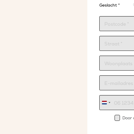
Geslacht *
Nederland
+31
Door 