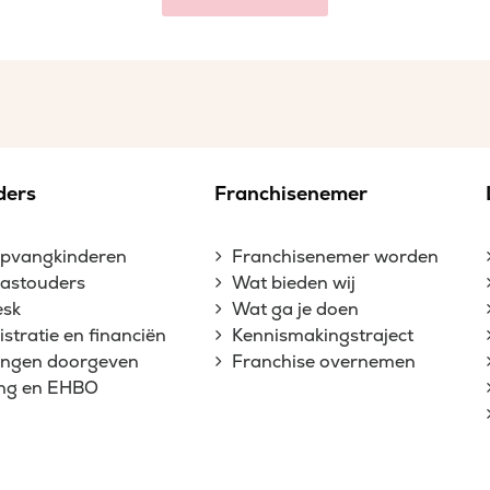
ders
Franchisenemer
opvangkinderen
Franchisenemer worden
gastouders
Wat bieden wij
esk
Wat ga je doen
stratie en financiën
Kennismakingstraject
gingen doorgeven
Franchise overnemen
ing en EHBO