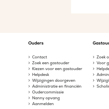
Ouders
Gastou
Contact
Zoek 
Zoek een gastouder
Voor 
Kiezen voor een gastouder
Helpd
Helpdesk
Admini
Wijzigingen doorgeven
Wijzi
Administratie en financiën
Schol
Oudercommissie
Nanny opvang
Aanmelden