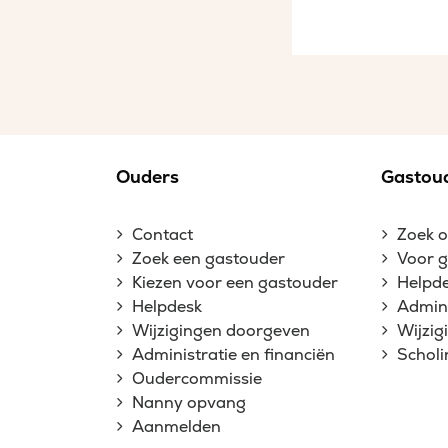
Ouders
Gastou
Contact
Zoek 
Zoek een gastouder
Voor 
Kiezen voor een gastouder
Helpd
Helpdesk
Admini
Wijzigingen doorgeven
Wijzi
Administratie en financiën
Schol
Oudercommissie
Nanny opvang
Aanmelden