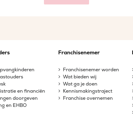
ders
Franchisenemer
opvangkinderen
Franchisenemer worden
gastouders
Wat bieden wij
esk
Wat ga je doen
stratie en financiën
Kennismakingstraject
gingen doorgeven
Franchise overnemen
ing en EHBO