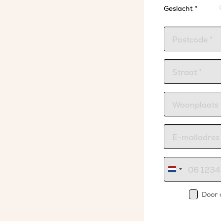
Geslacht *
Nederland
+31
Door 