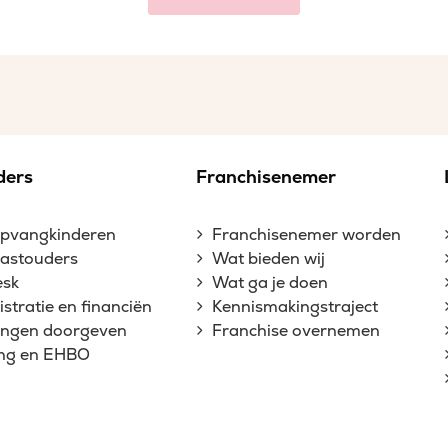
ders
Franchisenemer
opvangkinderen
Franchisenemer worden
gastouders
Wat bieden wij
esk
Wat ga je doen
stratie en financiën
Kennismakingstraject
gingen doorgeven
Franchise overnemen
ing en EHBO