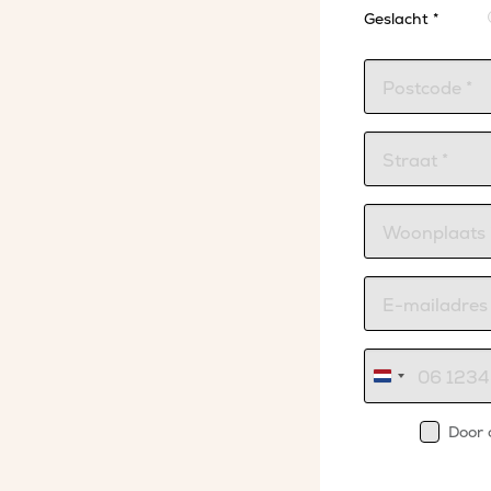
Geslacht *
Nederland
+31
Door 