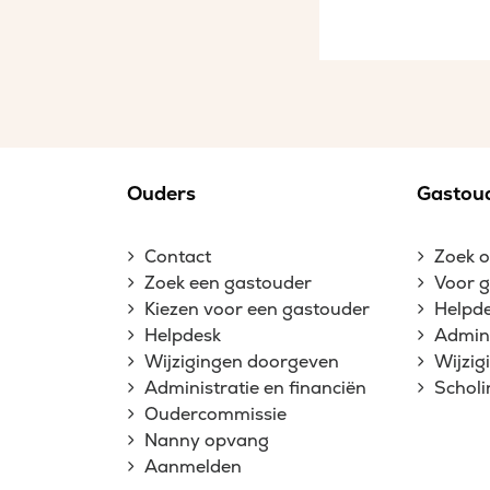
Ouders
Gastou
Contact
Zoek 
Zoek een gastouder
Voor 
Kiezen voor een gastouder
Helpd
Helpdesk
Admini
Wijzigingen doorgeven
Wijzi
Administratie en financiën
Schol
Oudercommissie
Nanny opvang
Aanmelden