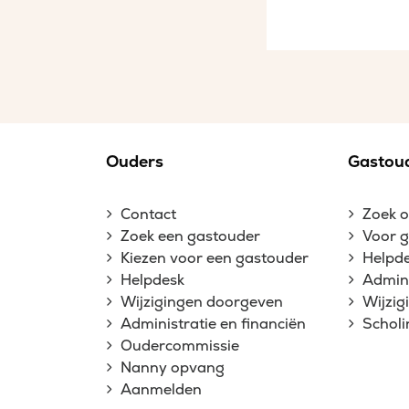
Ouders
Gastou
Contact
Zoek 
Zoek een gastouder
Voor 
Kiezen voor een gastouder
Helpd
Helpdesk
Admini
Wijzigingen doorgeven
Wijzi
Administratie en financiën
Schol
Oudercommissie
Nanny opvang
Aanmelden