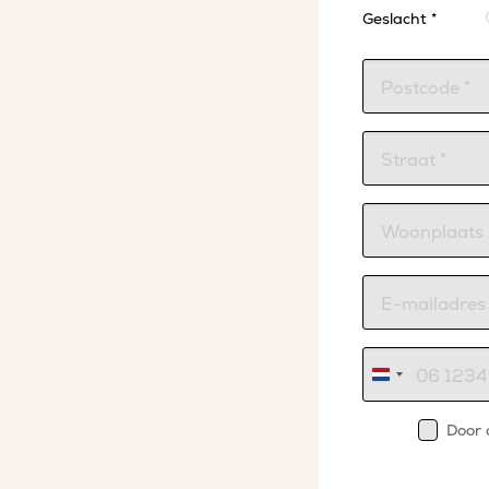
Geslacht *
Nederland
+31
Door 