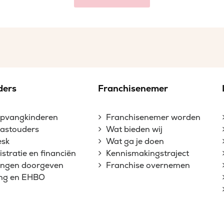
ders
Franchisenemer
opvangkinderen
Franchisenemer worden
gastouders
Wat bieden wij
esk
Wat ga je doen
stratie en financiën
Kennismakingstraject
gingen doorgeven
Franchise overnemen
ing en EHBO