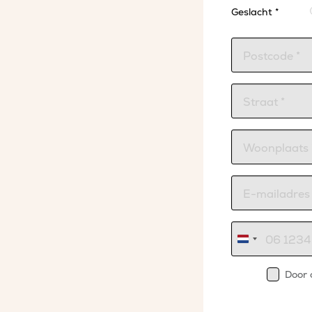
Geslacht *
Nederland
+31
Door 