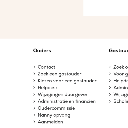
Ouders
Gastou
Contact
Zoek 
Zoek een gastouder
Voor 
Kiezen voor een gastouder
Helpd
Helpdesk
Admini
Wijzigingen doorgeven
Wijzi
Administratie en financiën
Schol
Oudercommissie
Nanny opvang
Aanmelden