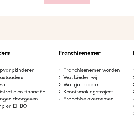
ders
Franchisenemer
opvangkinderen
Franchisenemer worden
gastouders
Wat bieden wij
esk
Wat ga je doen
stratie en financiën
Kennismakingstraject
gingen doorgeven
Franchise overnemen
ing en EHBO