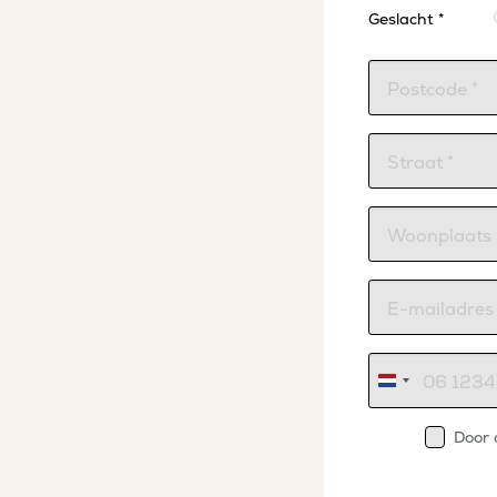
Geslacht *
Nederland
+31
Door 