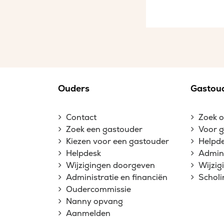
Ouders
Gastou
Contact
Zoek 
Zoek een gastouder
Voor 
Kiezen voor een gastouder
Helpd
Helpdesk
Admini
Wijzigingen doorgeven
Wijzi
Administratie en financiën
Schol
Oudercommissie
Nanny opvang
Aanmelden