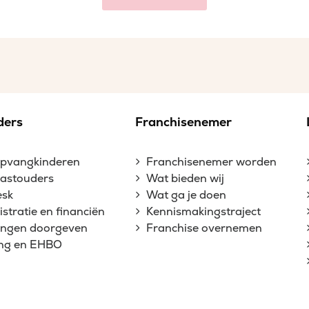
ders
Franchisenemer
opvangkinderen
Franchisenemer worden
gastouders
Wat bieden wij
esk
Wat ga je doen
stratie en financiën
Kennismakingstraject
gingen doorgeven
Franchise overnemen
ing en EHBO