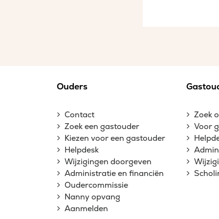
Ouders
Gastou
Contact
Zoek 
Zoek een gastouder
Voor 
Kiezen voor een gastouder
Helpd
Helpdesk
Admini
Wijzigingen doorgeven
Wijzi
Administratie en financiën
Schol
Oudercommissie
Nanny opvang
Aanmelden