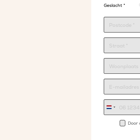
Geslacht *
Nederland
+31
Door 