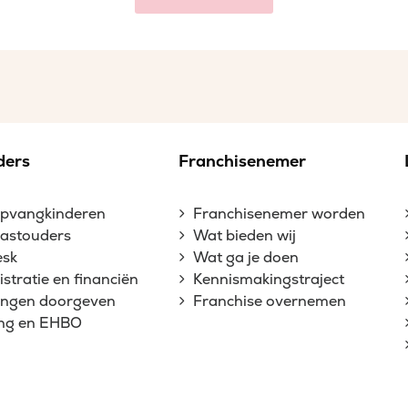
ders
Franchisenemer
opvangkinderen
Franchisenemer worden
gastouders
Wat bieden wij
esk
Wat ga je doen
stratie en financiën
Kennismakingstraject
gingen doorgeven
Franchise overnemen
ing en EHBO