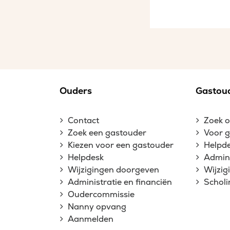
Ouders
Gastou
Contact
Zoek 
Zoek een gastouder
Voor 
Kiezen voor een gastouder
Helpd
Helpdesk
Admini
Wijzigingen doorgeven
Wijzi
Administratie en financiën
Schol
Oudercommissie
Nanny opvang
Aanmelden