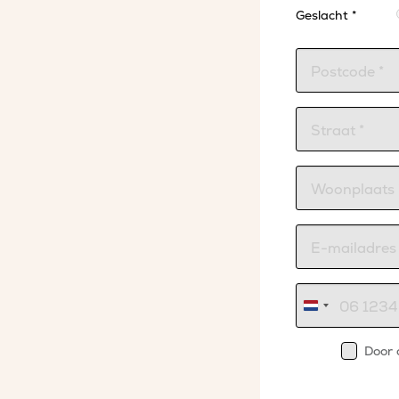
Geslacht *
Nederland
+31
Door 