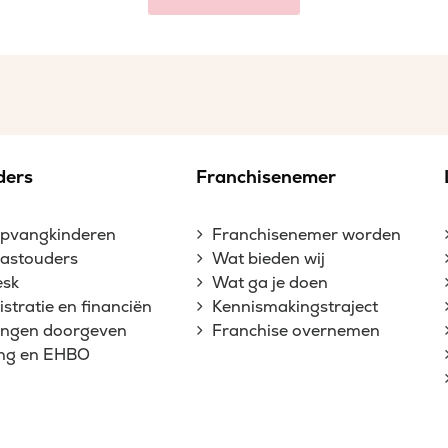
ders
Franchisenemer
opvangkinderen
Franchisenemer worden
gastouders
Wat bieden wij
esk
Wat ga je doen
stratie en financiën
Kennismakingstraject
gingen doorgeven
Franchise overnemen
ing en EHBO