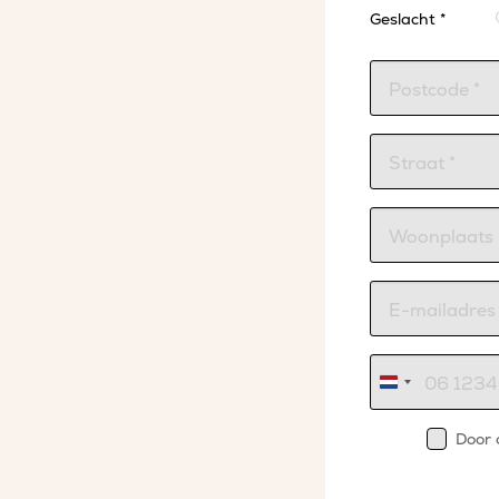
Geslacht *
Nederland
+31
Door 