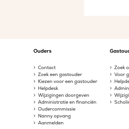
Ouders
Gastou
Contact
Zoek 
Zoek een gastouder
Voor 
Kiezen voor een gastouder
Helpd
Helpdesk
Admini
Wijzigingen doorgeven
Wijzi
Administratie en financiën
Schol
Oudercommissie
Nanny opvang
Aanmelden