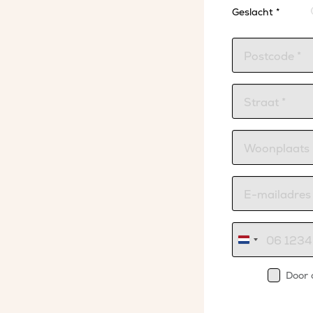
Geslacht *
Nederland
+31
Door 