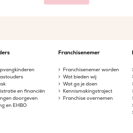
ders
Franchisenemer
opvangkinderen
Franchisenemer worden
gastouders
Wat bieden wij
esk
Wat ga je doen
stratie en financiën
Kennismakingstraject
gingen doorgeven
Franchise overnemen
ing en EHBO