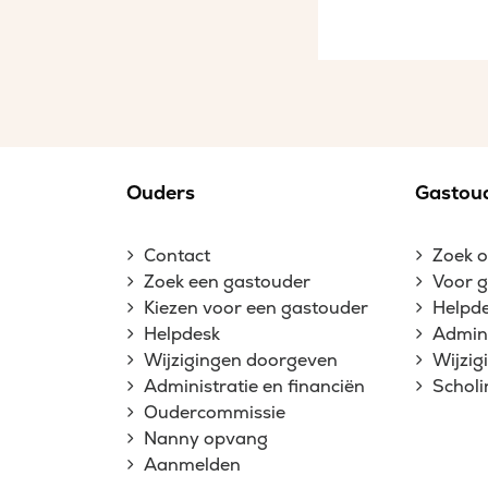
Ouders
Gastou
Contact
Zoek 
Zoek een gastouder
Voor 
Kiezen voor een gastouder
Helpd
Helpdesk
Admini
Wijzigingen doorgeven
Wijzi
Administratie en financiën
Schol
Oudercommissie
Nanny opvang
Aanmelden