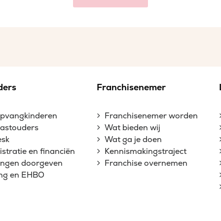
ders
Franchisenemer
opvangkinderen
Franchisenemer worden
gastouders
Wat bieden wij
esk
Wat ga je doen
stratie en financiën
Kennismakingstraject
gingen doorgeven
Franchise overnemen
ing en EHBO