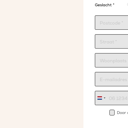
Geslacht *
Nederland
+31
Door 