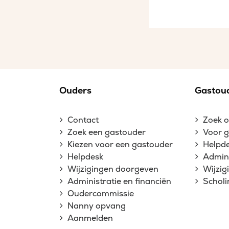
Ouders
Gastou
Contact
Zoek 
Zoek een gastouder
Voor 
Kiezen voor een gastouder
Helpd
Helpdesk
Admini
Wijzigingen doorgeven
Wijzi
Administratie en financiën
Schol
Oudercommissie
Nanny opvang
Aanmelden