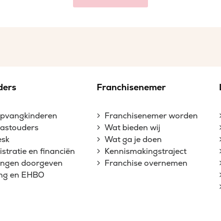
ders
Franchisenemer
opvangkinderen
Franchisenemer worden
gastouders
Wat bieden wij
esk
Wat ga je doen
stratie en financiën
Kennismakingstraject
gingen doorgeven
Franchise overnemen
ing en EHBO