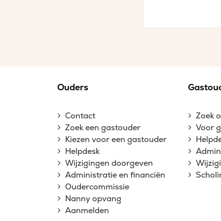
Ouders
Gastou
Contact
Zoek 
Zoek een gastouder
Voor 
Kiezen voor een gastouder
Helpd
Helpdesk
Admini
Wijzigingen doorgeven
Wijzi
Administratie en financiën
Schol
Oudercommissie
Nanny opvang
Aanmelden