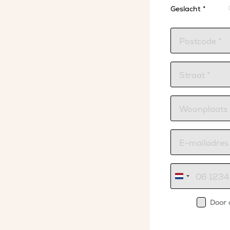
Geslacht *
Nederland
+31
Door 